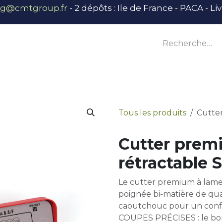
ng@cmtgroup.fr
- 2 dépôts : Ile de France - PACA - L
tier
Outillage
Équipement
Base vie
E
Tous les produits
Cutte
Cutter prem
rétractable 
Le cutter premium à lame
poignée bi-matière de qu
caoutchouc pour un confo
COUPES PRÉCISES : le bon