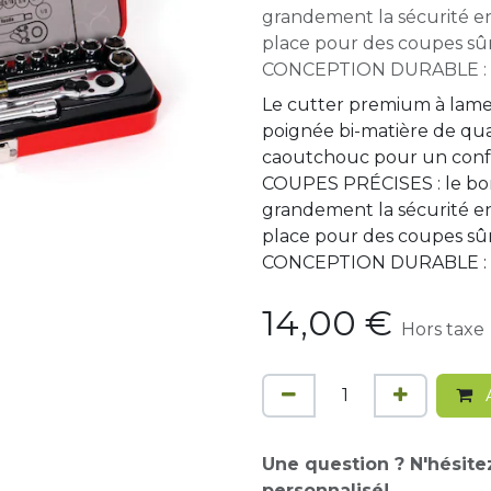
grandement la sécurité e
place pour des coupes sûr
CONCEPTION DURABLE : c
Le cutter premium à lame
poignée bi-matière de qu
caoutchouc pour un confo
COUPES PRÉCISES : le bon
grandement la sécurité e
place pour des coupes sûr
CONCEPTION DURABLE : c
14,00
€
Hors taxe
A
Une question ? N'hésite
personnalisé!