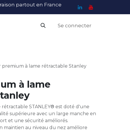
ivraison partout en France
Se connecter
PI
Haute Visibilité
Catalogue
Contact
N
r premium à lame rétractable Stanley
ium à lame
Stanley
 rétractable STANLEY® est doté d'une
alité supérieure avec un large manche en
rt et une sécurité améliorés.
 maintien au niveau du nez améliore