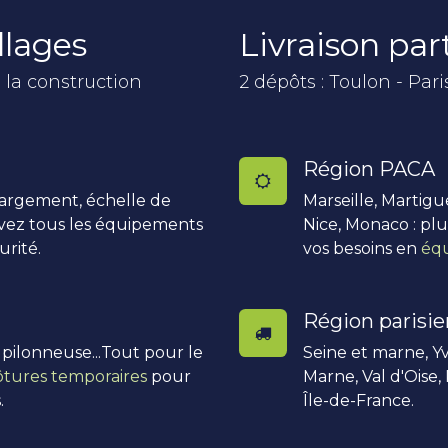
llages
Livraison pa
 la construction
2 dépôts : Toulon - Pari
Région PACA
hargement, échelle de
Marseille, Martigu
uvez tous les équipements
Nice, Monaco : pl
urité.
vos besoins en
équ
Région parisi
, pilonneuse...Tout pour le
Seine et marne, Yv
ôtures temporaires
pour
Marne, Val d'Oise,
.
Île-de-France.