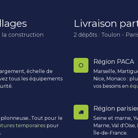
llages
Livraison pa
 la construction
2 dépôts : Toulon - Pari
Région PACA
hargement, échelle de
Marseille, Martigu
uvez tous les équipements
Nice, Monaco : pl
urité.
vos besoins en
équ
Région parisi
, pilonneuse...Tout pour le
Seine et marne, Yv
ôtures temporaires
pour
Marne, Val d'Oise,
.
Île-de-France.