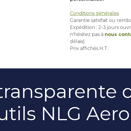
Conditions générales
Garantie satisfait ou remb
Expédition : 2-3 jours ouvr
n'hésitez pas à
nous cont
délais)
Prix affichés H.T.
transparente d
utils NLG Aer