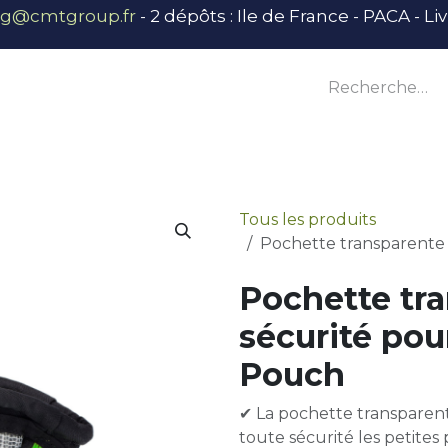
ng@cmtgroup.fr
- 2 dépôts : Ile de France - PACA - L
tier
Outillage
Équipement
Base vie
E
Tous les produits
Pochette transparente 
Pochette tr
sécurité pou
Pouch
✔ La pochette transparen
toute sécurité les petites 