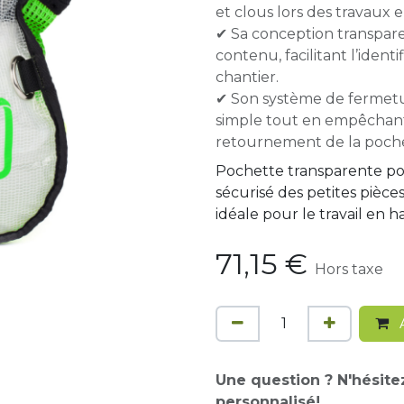
et clous lors des travaux 
✔ Sa conception transpare
contenu, facilitant l’ident
chantier.
✔ Son système de fermetu
simple tout en empêchan
retournement de la poche
Pochette transparente po
sécurisé des petites pièc
idéale pour le travail en h
71,15
€
Hors taxe
A
Une question ? N'hésite
personnalisé!