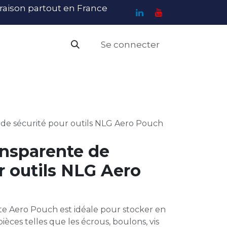
ivraison partout en France
Se connecter
PI
Haute Visibilité
Catalogue
Contact
N
de sécurité pour outils NLG Aero Pouch
ansparente de
r outils NLG Aero
te Aero Pouch est idéale pour stocker en
pièces telles que les écrous, boulons, vis