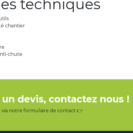
ues techniques
tils
ité chantier
re
nti-chute
 un devis, contactez nous !
via notre formulaire de contact 👉