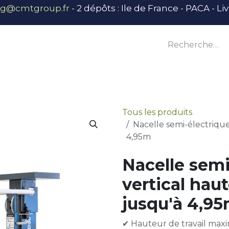
ng@cmtgroup.fr
- 2 dépôts : Ile de France - PACA - L
tier
Outillage
Équipement
Base vie
E
Tous les produits
Nacelle semi-électrique
4,95m
Nacelle semi
vertical haut
jusqu'à 4,9
✔ Hauteur de travail maxi