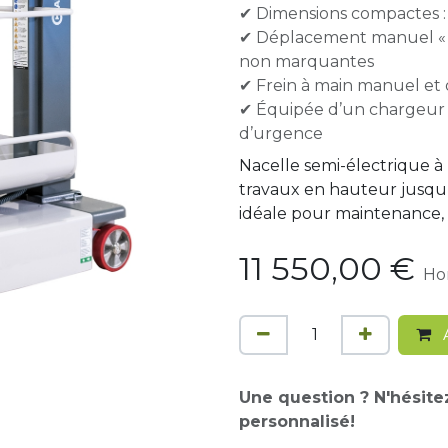
✔ Dimensions compactes :
✔ Déplacement manuel « 
non marquantes
✔ Frein à main manuel et
✔ Équipée d’un chargeur i
d’urgence
Nacelle semi-électrique à
travaux en hauteur jusqu’à
idéale pour maintenance, r
11 550,00
€
Ho
A
Une question ? N'hésite
personnalisé!