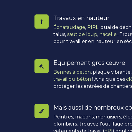
Travaux en hauteur
Échafaudage
,
PIRL
, quai de déc
talus,
saut de loup
,
nacelle
...Tro
pour travailler en hauteur en séc
Équipement gros œuvre
Bennes à béton
, plaque vibrante
travail du béton
! Ainsi que des
cl
protéger les entrées de chantiers
Mais aussi de nombreux co
Peintres, maçons, menuisiers, élec
plombiers...trouvez l'outillage pro
vêtements de travail (
EPI
) dont v