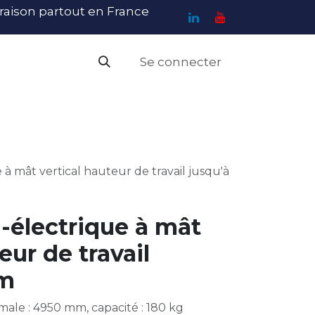
ivraison partout en France
Se connecter
PI
Haute Visibilité
Catalogue
Contact
N
 à mât vertical hauteur de travail jusqu'à
-électrique à mât
eur de travail
5m
male : 4950 mm, capacité : 180 kg