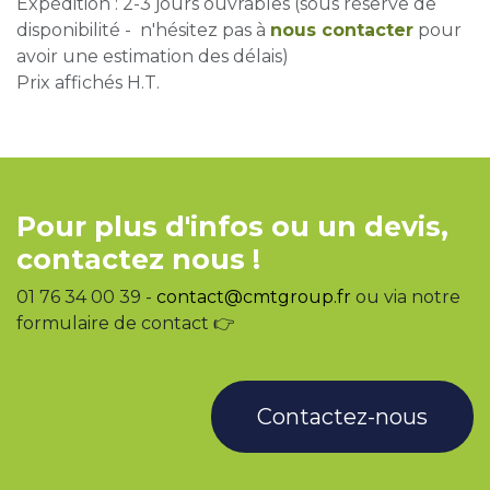
Expédition : 2-3 jours ouvrables (sous réserve de
disponibilité - n'hésitez pas à
nous contacter
pour
avoir une estimation des délais)
Prix affichés H.T.
Pour plus d'infos ou un devis,
contactez nous !
01 76 34 00 39 -
contact@cmtgroup.fr
ou via notre
formulaire de contact 👉
Contactez-nous