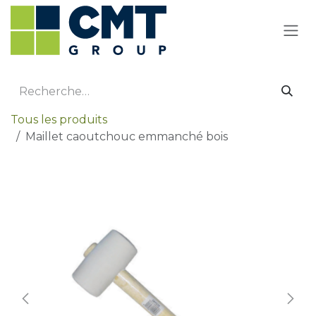
Se rendre au contenu
Tous les produits
Maillet caoutchouc emmanché bois