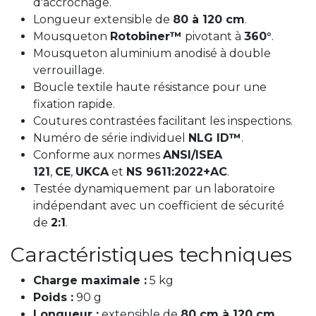
d'accrochage.
Longueur extensible de
80 à 120 cm
.
Mousqueton
Rotobiner™
pivotant à
360°
.
Mousqueton aluminium anodisé à double
verrouillage.
Boucle textile haute résistance pour une
fixation rapide.
Coutures contrastées facilitant les inspections.
Numéro de série individuel
NLG ID™
.
Conforme aux normes
ANSI/ISEA
121
,
CE
,
UKCA
et
NS 9611:2022+AC
.
Testée dynamiquement par un laboratoire
indépendant avec un coefficient de sécurité
de
2:1
.
Caractéristiques techniques
Charge maximale :
5 kg
Poids :
90 g
Longueur :
extensible de
80 cm à 120 cm