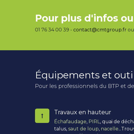
Pour plus d'infos ou
01 76 34 00 39 -
contact@cmtgroup.fr
ou 
Équipements et outi
Pour les professionnels du BTP et de
Travaux en hauteur
Échafaudage
,
PIRL
, quai de déc
talus,
saut de loup
,
nacelle
...Tro