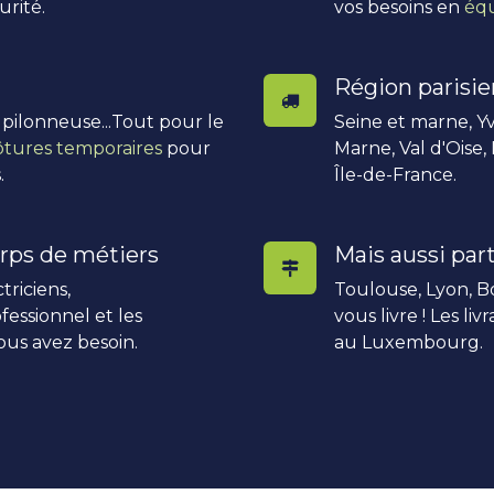
urité.
vos besoins en
équ
Région parisi
, pilonneuse...Tout pour le
Seine et marne, Yv
ôtures temporaires
pour
Marne, Val d'Oise,
.
Île-de-France.
rps de métiers
Mais aussi part
triciens,
Toulouse, Lyon, Bo
fessionnel et les
vous livre ! Les li
ous avez besoin.
au Luxembourg.