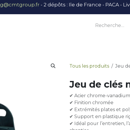
ng@cmtgroup.fr
- 2 dépôts : Ile de France - PACA - L
tier
Outillage
Équipement
Base vie
E
Tous les produits
Jeu de
Jeu de clés 
✔ Acier chrome-vanadiu
✔ Finition chromée
✔ Extrémités plates et po
✔ Support en plastique ri
✔ Idéal pour l’entretien, 