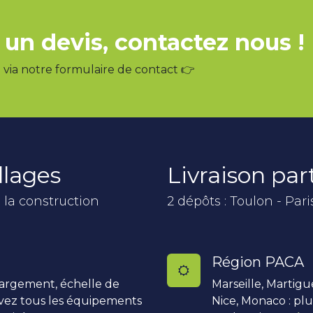
 un devis, contactez nous !
via notre formulaire de contact 👉
llages
Livraison pa
 la construction
2 dépôts : Toulon - Pari
Région PACA
hargement, échelle de
Marseille, Martigu
uvez tous les équipements
Nice, Monaco : pl