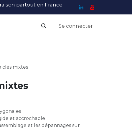
ivraison partout en France
Se connecter
PI
Haute Visibilité
Catalogue
Contact
N
 clés mixtes
mixtes
m
lygonales
gide et accrochable
l’assemblage et les dépannages sur