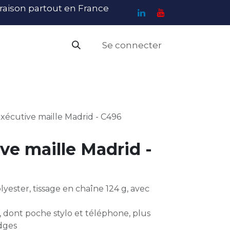
ivraison partout en France
Se connecter
PI
Haute Visibilité
Catalogue
Contact
N
exécutive maille Madrid - C496
ive maille Madrid -
lyester, tissage en chaîne 124 g, avec
, dont poche stylo et téléphone, plus
dges