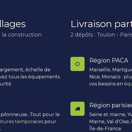
llages
Livraison pa
 la construction
2 dépôts : Toulon - Pari
Région PACA
hargement, échelle de
Marseille, Martigu
uvez tous les équipements
Nice, Monaco : pl
urité.
vos besoins en
équ
Région parisi
, pilonneuse...Tout pour le
Seine et marne, Yv
ôtures temporaires
pour
Marne, Val d'Oise,
.
Île-de-France.