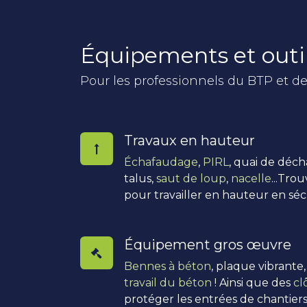
Équipements et outi
Pour les professionnels du BTP et de
Travaux en hauteur
Échafaudage
,
PIRL
, quai de déc
talus,
saut de loup
,
nacelle
...Tro
pour travailler en hauteur en séc
Équipement gros œuvre
Bennes à béton
, plaque vibrante
travail du béton
! Ainsi que des
cl
protéger les entrées de chantiers