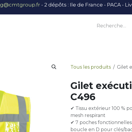
ng@cmtgroup.fr
- 2 dépôts : Ile de France - PACA - L
tier
Outillage
Équipement
Base vie
E
Tous les produits
Gilet 
Gilet exécut
C496
✔ Tissu extérieur 100 % po
mesh respirant
✔ 7 poches fonctionnelles
boucle en D pour clés/ba