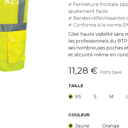
✔ Fermeture frontale zipp
ajustement facile
✔ Bandes réfléchissantes 
✔ Conforme à la norme EN I
Gilet haute visibilité sans
les professionnels du BTP 
ses nombreuses poches et 
et sécurité même en condit
11,28
€
Hors taxe
TAILLE
XS
S
M
COULEUR
Jaune
Orange