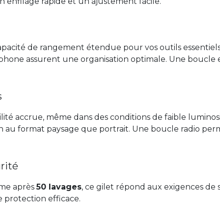
enfilage rapide et un ajustement facile.
 capacité de rangement étendue pour vos outils essentie
éphone assurent une organisation optimale. Une boucle 
s
bilité accrue, même dans des conditions de faible lumino
n au format paysage que portrait. Une boucle radio per
rité
e après
50 lavages
, ce gilet répond aux exigences de sé
 protection efficace.