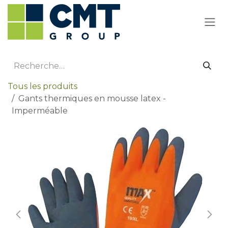
Se rendre au contenu
Tous les produits
Gants thermiques en mousse latex -
Imperméable