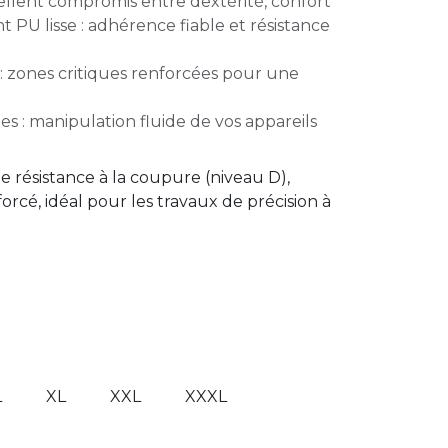
ellent compromis entre dextérité, confort
 PU lisse : adhérence fiable et résistance
: zones critiques renforcées pour une
es : manipulation fluide de vos appareils
e résistance à la coupure (niveau D),
forcé, idéal pour les travaux de précision à
L
XL
XXL
XXXL