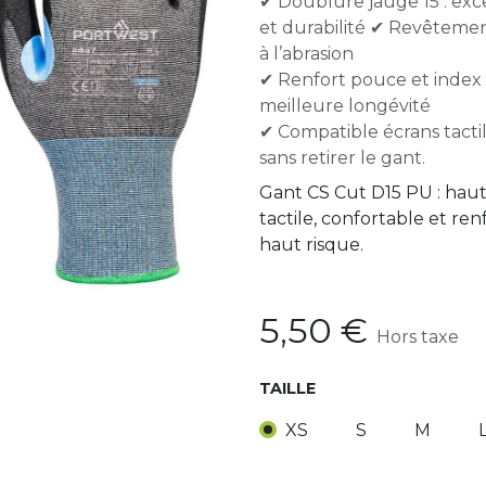
✔ Doublure jauge 15 : exc
et durabilité ✔ Revêtement
à l’abrasion
✔ Renfort pouce et index 
meilleure longévité
✔ Compatible écrans tactil
sans retirer le gant.
Gant CS Cut D15 PU : haut
tactile, confortable et ren
haut risque.
5,50
€
Hors taxe
TAILLE
XS
S
M