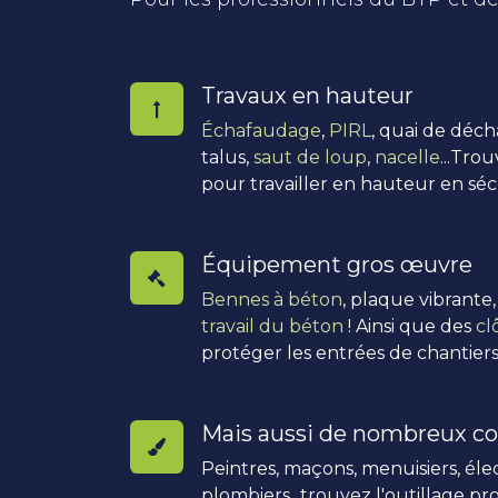
Travaux en hauteur
Échafaudage
,
PIRL
, quai de déc
talus,
saut de loup
,
nacelle
...Tro
pour travailler en hauteur en séc
Équipement gros œuvre
Bennes à béton
, plaque vibrante
travail du béton
! Ainsi que des
cl
protéger les entrées de chantiers
Mais aussi de nombreux co
Peintres, maçons, menuisiers, élec
plombiers...trouvez l'outillage pro