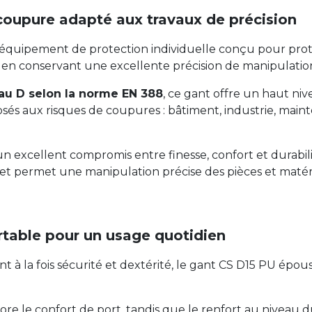
coupure adapté aux travaux de précision
équipement de protection individuelle conçu pour proté
 en conservant une excellente précision de manipulatio
eau D selon la norme EN 388
, ce gant offre un haut ni
sés aux risques de coupures : bâtiment, industrie, main
n excellent compromis entre finesse, confort et durabi
et permet une manipulation précise des pièces et matéri
rtable pour un usage quotidien
à la fois sécurité et dextérité, le gant CS D15 PU épouse
ore le confort de port, tandis que le renfort au niveau 