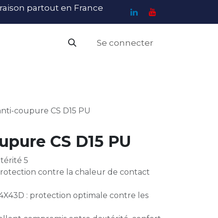
ivraison partout en France
Se connecter
PI
Haute Visibilité
Catalogue
Contact
N
anti-coupure CS D15 PU
oupure CS D15 PU
érité 5
otection contre la chaleur de contact
 4X43D : protection optimale contre les