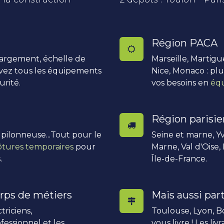
Région PACA
hargement, échelle de
Marseille, Martigu
uvez tous les équipements
Nice, Monaco : pl
urité.
vos besoins en
équ
Région parisi
, pilonneuse...Tout pour le
Seine et marne, Yv
ôtures temporaires
pour
Marne, Val d'Oise,
.
Île-de-France.
rps de métiers
Mais aussi part
triciens,
Toulouse, Lyon, Bo
fessionnel et les
vous livre ! Les li