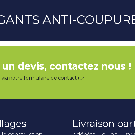
GANTS ANTI-COUPUR
 un devis, contactez nous !
via notre formulaire de contact 👉
llages
Livraison pa
 la construction
2 dépôts : Toulon - Pari