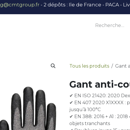
ng@cmtgroup.fr
- 2 dépôts : Ile de France - PACA - L
tier
Outillage
Équipement
Base vie
E
Tous les produits
Gant 
Gant anti-c
✔ EN ISO 21420: 2020 Dext
✔ EN 407 2020 X1XXXX : pr
jusqu’à 100°C
✔ EN 388: 2016 + A1 : 2018
objets tranchants