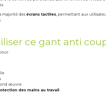
es.
a majorité des
écrans tactiles
, permettant aux utilisate
.
iliser ce gant anti cou
our :
e
lle
s
second œuvre
otection des mains au travail
.