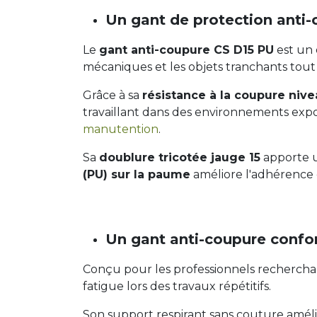
Un gant de protection anti-
Le
gant anti-coupure CS D15 PU
est un 
mécaniques et les objets tranchants tout
Grâce à sa
résistance à la coupure niv
travaillant dans des environnements expo
manutention
.
Sa
doublure tricotée jauge 15
apporte u
(PU) sur la paume
améliore l'adhérence 
Un gant anti-coupure confo
Conçu pour les professionnels recherchant 
fatigue lors des travaux répétitifs.
Son support respirant sans couture améli