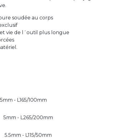
ve.
bure soudée au corps
exclusif
t vie de l´outil plus longue
orcées
tériel.
5mm - L165/100mm
5mm - L265/200mm
5.5mm - L115/50mm