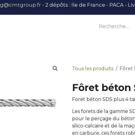
ng@cmtgroup.fr
- 2 dépôts : Ile de France - PACA - L
tier
Outillage
Équipement
Base vie
E
Tous les produits
Fôret 
Fôret béton 
Foret béton SDS plus 4 tai
Les forets de la gamme SD
pour le perçage du béton,
silico-calcaire et de la ma
en carbure, ces forets ro