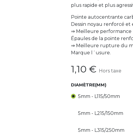
plus rapide et plus agressi
Pointe autocentrante car
Dessin noyau renforcé et 
⇒ Meilleure performance e
Épaules de la pointe renf
⇒ Meilleure rupture du ma
Marque l´usure.
1,10
€
Hors taxe
DIAMÈTRE(MM)
5mm - L115/50mm
5mm - L215/150mm
5mm - L315/250mm