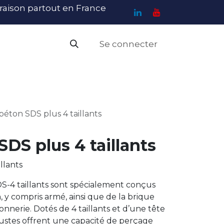
ivraison partout en France
Se connecter
PI
Haute Visibilité
Catalogue
Contact
N
béton SDS plus 4 taillants
SDS plus 4 taillants
llants
S-4 taillants sont spécialement conçus
 y compris armé, ainsi que de la brique
çonnerie. Dotés de 4 taillants et d’une tête
bustes offrent une capacité de perçage