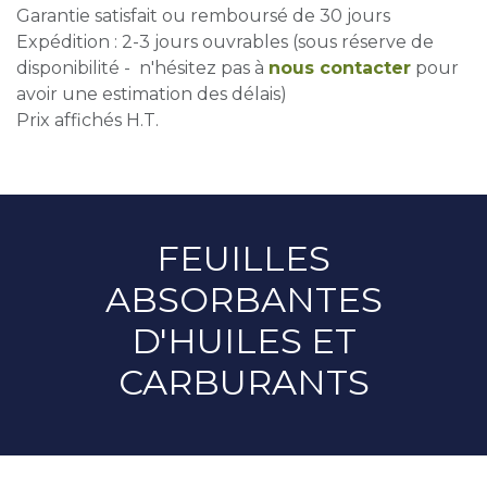
Garantie satisfait ou remboursé de 30 jours
Expédition : 2-3 jours ouvrables (sous réserve de
disponibilité - n'hésitez pas à
nous contacter
pour
avoir une estimation des délais)
Prix affichés H.T.
FEUILLES
ABSORBANTES
D'HUILES ET
CARBURANTS