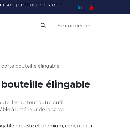
ivraison partout en France
Se connecter
PI
Haute Visibilité
Catalogue
Contact
N
 porte bouteille élingable
 bouteille élingable
uteilles ou tout autre outil.
ble à l'intérieur de la caisse
lingable robuste et premium, conçu pour