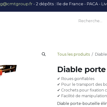
ng@cmtgroup.fr
- 2 dépôts : Ile de France - PACA - L
tier
Outillage
Équipement
Base vie
E
Tous les produits
Diable
Diable porte
✔ Roues gonflables
✔ Pour le transport des bo
✔ Crochets pour fixation câ
✔ Facilité de manipulation
Diable porte-bouteille é