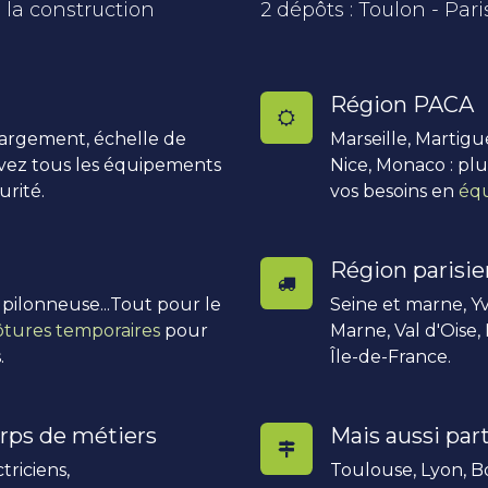
 la construction
2 dépôts : Toulon - Pari
Région PACA
hargement, échelle de
Marseille, Martigu
uvez tous les équipements
Nice, Monaco : pl
urité.
vos besoins en
équ
Région parisi
, pilonneuse...Tout pour le
Seine et marne, Yv
ôtures temporaires
pour
Marne, Val d'Oise,
.
Île-de-France.
rps de métiers
Mais aussi part
triciens,
Toulouse, Lyon, Bo