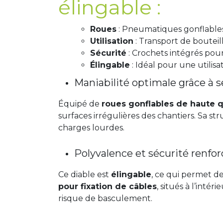
élingable :
Roues
: Pneumatiques gonflables
Utilisation
: Transport de bouteill
Sécurité
: Crochets intégrés pour 
Élingable
: Idéal pour une utilis
Maniabilité optimale grâce à s
Équipé de
roues gonflables de haute q
surfaces irrégulières des chantiers. Sa st
charges lourdes.
Polyvalence et sécurité renfo
Ce diable est
élingable
, ce qui permet d
pour fixation de câbles
, situés à l’inté
risque de basculement.