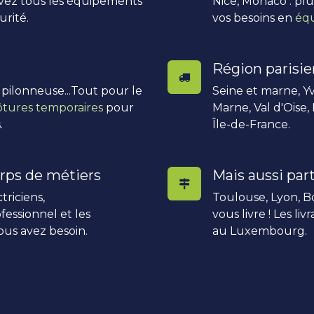
uvez tous les équipements
Nice, Monaco : pl
urité.
vos besoins en
équ
Région parisi
, pilonneuse...Tout pour le
Seine et marne, Yv
ôtures temporaires
pour
Marne, Val d'Oise,
.
Île-de-France.
rps de métiers
Mais aussi part
triciens,
Toulouse, Lyon, Bo
fessionnel et les
vous livre ! Les li
ous avez besoin.
au Luxembourg.