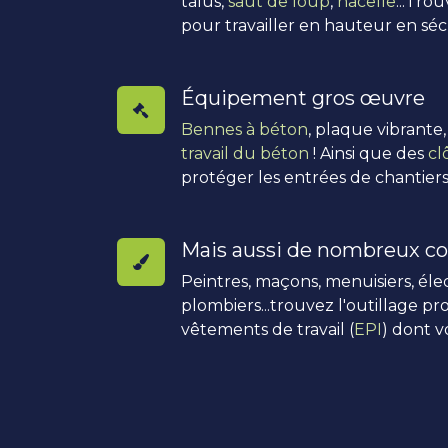
talus,
saut de loup
,
nacelle
...Tro
pour travailler en hauteur en séc
Équipement gros œuvre
Bennes à béton
, plaque vibrante
travail du béton
! Ainsi que des
cl
protéger les entrées de chantiers
Mais aussi de nombreux co
Peintres, maçons, menuisiers, élec
plombiers...trouvez l'outillage pro
vêtements de travail (
EPI
) dont v