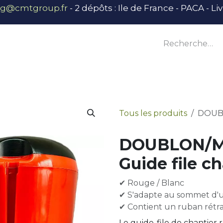
ng@cmtgroup.fr
- 2 dépôts : Ile de France - PACA - L
tier
Outillage
Équipement
Base vie
E
Tous les produits
DOUBL
DOUBLON/M
Guide file ch
✔ Rouge / Blanc
✔ S'adapte au sommet d'u
✔ Contient un ruban rétr
Le guide-file de chantier