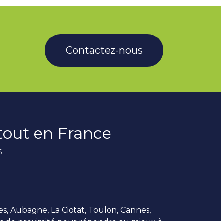
Contactez-nous
rtout en France
s
es, Aubagne, La Ciotat, Toulon, Cannes,