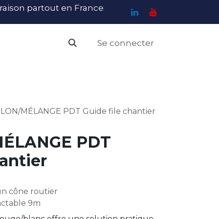
ivraison partout en France
Se connecter
PI
Haute Visibilité
Catalogue
Contact
N
ON/MÉLANGE PDT Guide file chantier
ÉLANGE PDT
antier
n cône routier
actable 9m
 rouge/blanc offre une solution pratique