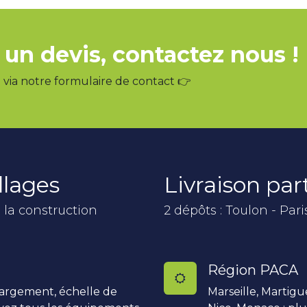
 un devis, contactez nous !
via notre formulaire de contact 👉
llages
Livraison pa
 la construction
2 dépôts : Toulon - Pari
Région PACA
hargement, échelle de
Marseille, Martigu