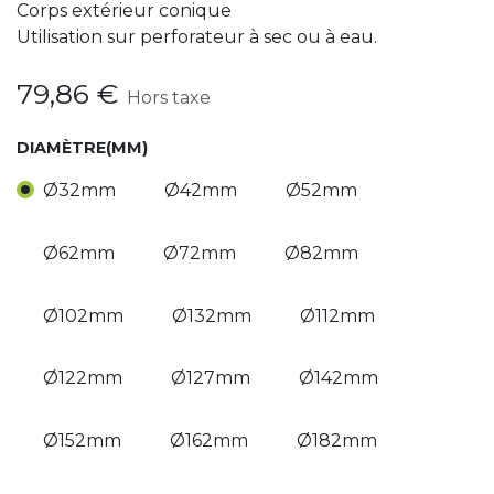
Corps extérieur conique
Utilisation sur perforateur à sec ou à eau.
79,86
€
Hors taxe
DIAMÈTRE(MM)
Ø32mm
Ø42mm
Ø52mm
Ø62mm
Ø72mm
Ø82mm
Ø102mm
Ø132mm
Ø112mm
Ø122mm
Ø127mm
Ø142mm
Ø152mm
Ø162mm
Ø182mm