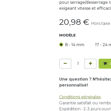
pour serrage/desserrage ra
exigeant vitesse et efficaci
20,98
€
Hors taxe
MODÈLE
8 - 14 mm
17 - 24
A
Une question ? N'hésite
personnalisé!
Conditions générales
Garantie satisfait ou remb
Expédition : 2-3 jours ouvr