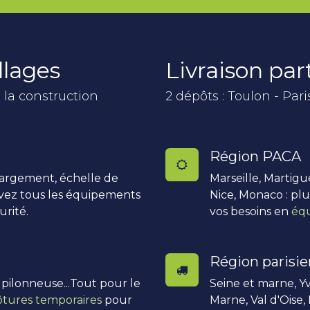
llages
Livraison pa
 la construction
2 dépôts : Toulon - Pari
Région PACA
hargement, échelle de
Marseille, Martigu
uvez tous les équipements
Nice, Monaco : pl
urité.
vos besoins en
équ
Région parisi
, pilonneuse...Tout pour le
Seine et marne, Yv
ôtures temporaires
pour
Marne, Val d'Oise,