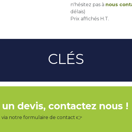
n'hésitez pas à
nous cont
délais)
Prix affichés H.T.
CLÉS
 un devis, contactez nous !
via notre formulaire de contact 👉