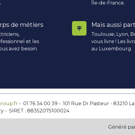
.
Île-de-France.
rps de métiers
Mais aussi part
triciens,
Toulouse, Lyon, Bo
fessionnel et les
vous livre ! Les li
ous avez besoin.
au Luxembourg.
roup.fr
- 01 76 34 00 39 - 101 Rue Dr Pasteur - 83210 L
ry - SIRET : 88352075100024
Généré pa