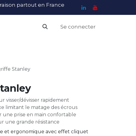
ivraison partout en France
Se connecter
PI
Haute Visibilité
Catalogue
Contact
N
griffe Stanley
Stanley
r visser/dévisser rapidement
xe limitant le matage des écrous
r une prise en main confortable
ur une grande résistance
ste et ergonomique avec effet cliquet