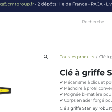
ng@cmtgroup.fr
- 2 dépôts : Ile de France - PACA - L
tier
Outillage
Équipement
Base vie
E
Tous les produits
Clé à 
Clé à griffe 
✔ Mécanisme à cliquet pou
✔ Mâchoire à profil conve
✔ Poignée bi-matière pou
✔ Corps en acier forgé po
Clé à griffe Stanley robu