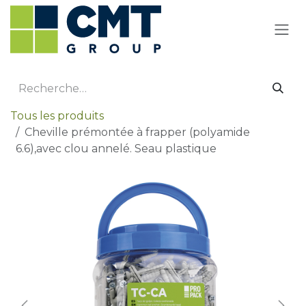
Se rendre au contenu
Tous les produits
Cheville prémontée à frapper (polyamide
6.6),avec clou annelé. Seau plastique