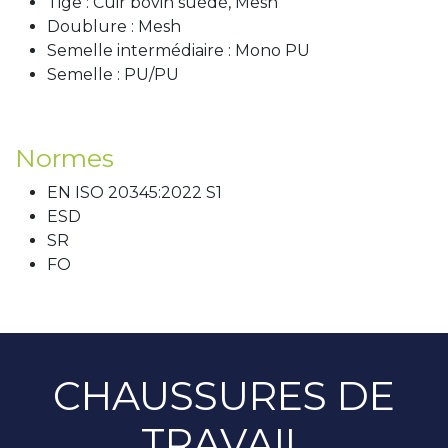
Tige : Cuir bovin suédé, Mesh
Doublure : Mesh
Semelle intermédiaire : Mono PU
Semelle : PU/PU
Normes
EN ISO 20345:2022 S1
ESD
SR
FO
CHAUSSURES DE
TRAVAIL