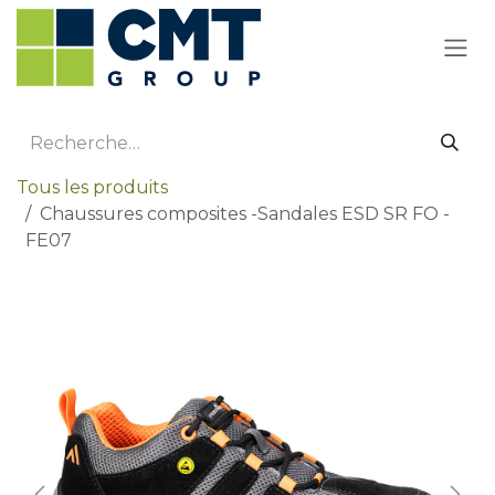
Se rendre au contenu
Tous les produits
Chaussures composites -Sandales ESD SR FO -
FE07