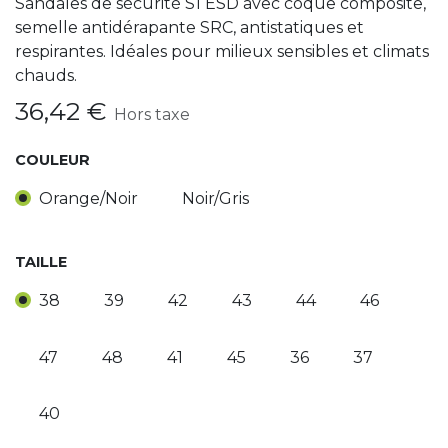
Sandales de sécurité S1 ESD avec coque composite,
semelle antidérapante SRC, antistatiques et
respirantes. Idéales pour milieux sensibles et climats
chauds.
36,42
€
Hors taxe
COULEUR
Orange/Noir
Noir/Gris
TAILLE
38
39
42
43
44
46
47
48
41
45
36
37
40