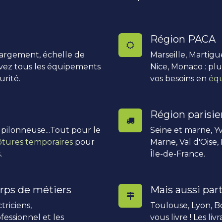
Région PACA
hargement, échelle de
Marseille, Martigu
uvez tous les équipements
Nice, Monaco : pl
urité.
vos besoins en
équ
Région parisi
, pilonneuse...Tout pour le
Seine et marne, Yv
ôtures temporaires
pour
Marne, Val d'Oise,
.
Île-de-France.
rps de métiers
Mais aussi part
triciens,
Toulouse, Lyon, Bo
fessionnel et les
vous livre ! Les li