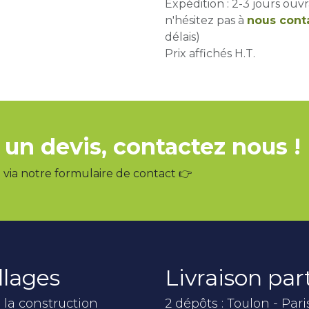
Expédition : 2-3 jours ouvr
n'hésitez pas à
nous cont
délais)
Prix affichés H.T.
 un devis, contactez nous !
via notre formulaire de contact 👉
llages
Livraison pa
 la construction
2 dépôts : Toulon - Pari