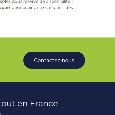
ables (sous réserve de disponibilité -
acter
pour avoir une estimation des
Contactez-nous
rtout en France
s