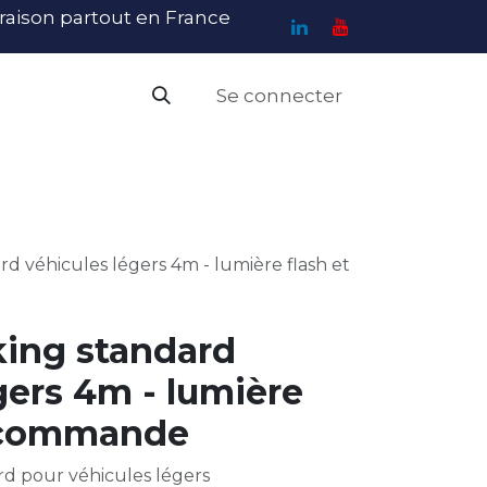
ivraison partout en France
Se connecter
PI
Haute Visibilité
Catalogue
Contact
N
rd véhicules légers 4m - lumière flash et
king standard
gers 4m - lumière
lécommande
rd pour véhicules légers