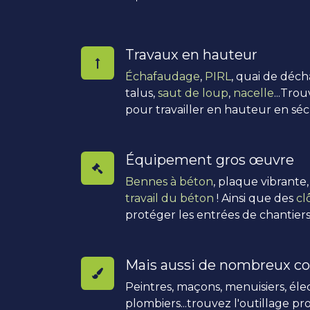
Travaux en hauteur
Échafaudage
,
PIRL
, quai de déc
talus,
saut de loup
,
nacelle
...Tro
pour travailler en hauteur en séc
Équipement gros œuvre
Bennes à béton
, plaque vibrante
travail du béton
! Ainsi que des
cl
protéger les entrées de chantiers
Mais aussi de nombreux co
Peintres, maçons, menuisiers, élec
plombiers...trouvez l'outillage pro