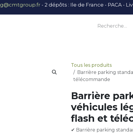
ng@cmtgroup.fr
- 2 dépôts : Ile de France - PACA - L
tier
Outillage
Équipement
Base vie
E
Tous les produits
Barrière parking standa
télécommande
Barrière par
véhicules lé
flash et té
✔ Barrière parking standa