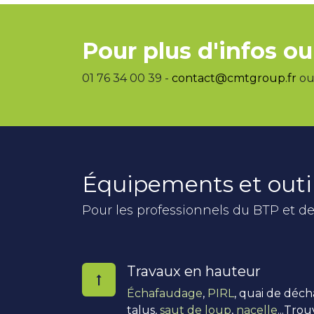
Pour plus d'infos ou
01 76 34 00 39 -
contact@cmtgroup.fr
ou 
Équipements et outi
Pour les professionnels du BTP et de
Travaux en hauteur
Échafaudage
,
PIRL
, quai de déc
talus,
saut de loup
,
nacelle
...Tro