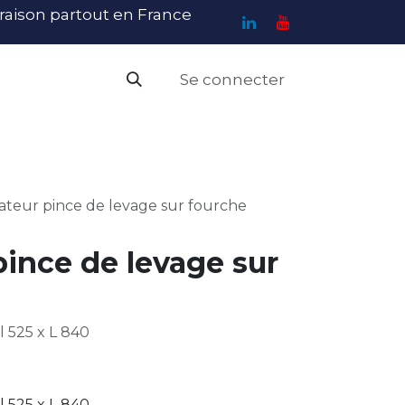
ivraison partout en France
Se connecter
PI
Haute Visibilité
Catalogue
Contact
N
ateur pince de levage sur fourche
ince de levage sur
l 525 x L 840
l 525 x L 840