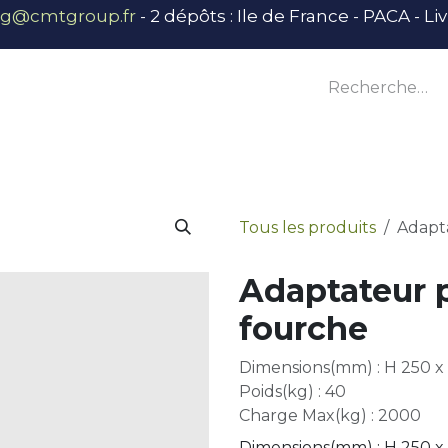
ng@cmtgroup.fr
- 2 dépôts : Ile de France - PACA - L
tier
Outillage
Équipement
Base vie
E
Tous les produits
Adapt
Adaptateur p
fourche
Dimensions(mm) : H 250 x 
Poids(kg) : 40
Charge Max(kg) : 2000
Dimensions(mm) : H 250 x 