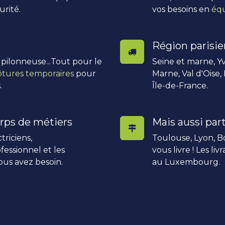
urité.
vos besoins en
équ
Région parisi
, pilonneuse...Tout pour le
Seine et marne, Yv
ôtures temporaires
pour
Marne, Val d'Oise,
.
Île-de-France.
rps de métiers
Mais aussi part
triciens,
Toulouse, Lyon, Bo
fessionnel et les
vous livre ! Les li
ous avez besoin.
au Luxembourg.