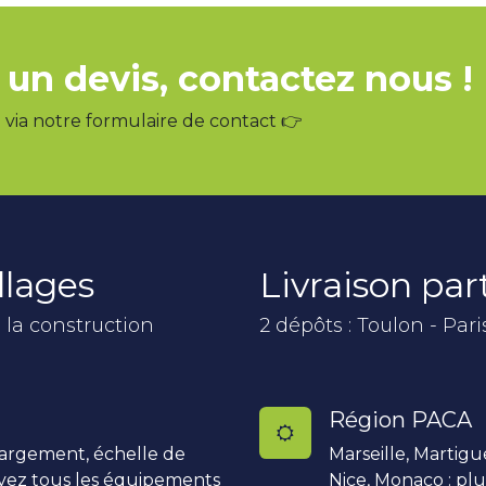
 un devis, contactez nous !
via notre formulaire de contact 👉
llages
Livraison pa
 la construction
2 dépôts : Toulon - Pari
Région PACA
hargement, échelle de
Marseille, Martigu
uvez tous les équipements
Nice, Monaco : pl