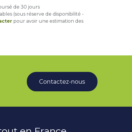
oursé de 30 jours
ables (sous réserve de disponibilité -
acter
pour avoir une estimation des
Contactez-nous
rtout en France