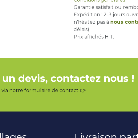
Garantie satisfait ou remb
Expédition : 2-3 jours ouvr
n'hésitez pas à
nous cont
délais)
Prix affichés H.T.
 un devis, contactez nous !
via notre formulaire de contact 👉
llages
Livraison pa