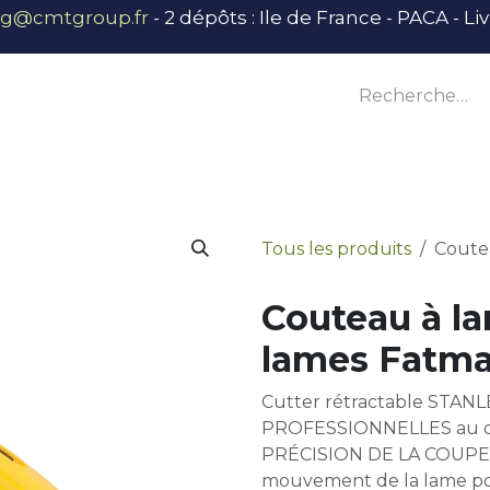
ng@cmtgroup.fr
- 2 dépôts : Ile de France - PACA - L
tier
Outillage
Équipement
Base vie
E
Tous les produits
Coutea
Couteau à la
lames Fatm
Cutter rétractable STAN
PROFESSIONNELLES au q
PRÉCISION DE LA COUPE : 
mouvement de la lame pou