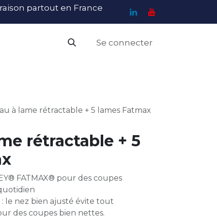
ivraison partout en France
Se connecter
PI
Haute Visibilité
Catalogue
Contact
N
u à lame rétractable + 5 lames Fatmax
me rétractable + 5
ax
LEY® FATMAX® pour des coupes
uotidien
le nez bien ajusté évite tout
r des coupes bien nettes.