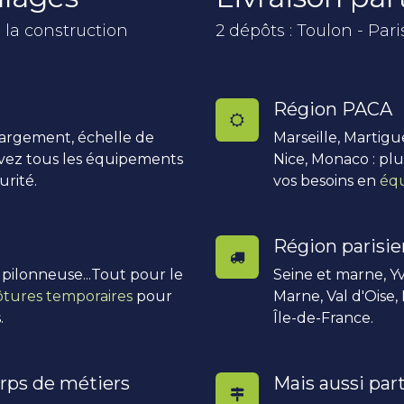
 la construction
2 dépôts : Toulon - Pari
Région PACA
hargement, échelle de
Marseille, Martigu
uvez tous les équipements
Nice, Monaco : pl
urité.
vos besoins en
équ
Région parisi
, pilonneuse...Tout pour le
Seine et marne, Yv
ôtures temporaires
pour
Marne, Val d'Oise,
.
Île-de-France.
rps de métiers
Mais aussi part