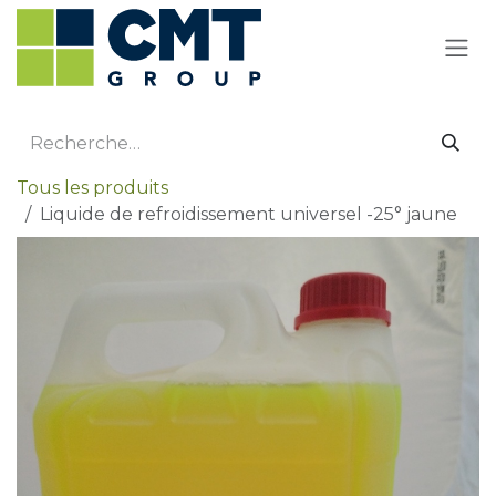
Se rendre au contenu
Tous les produits
Liquide de refroidissement universel -25° jaune