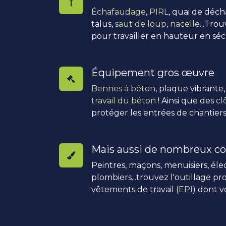
Échafaudage
,
PIRL
, quai de déc
talus,
saut de loup
,
nacelle
...Tro
pour travailler en hauteur en séc
Équipement gros œuvre
Bennes à béton
, plaque vibrante
travail du béton
! Ainsi que des
cl
protéger les entrées de chantiers
Mais aussi de nombreux co
Peintres, maçons, menuisiers, élec
plombiers...trouvez l'outillage pro
vêtements de travail (
EPI
) dont v