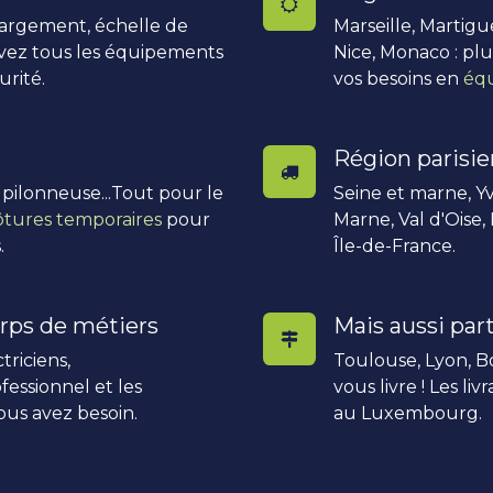
hargement, échelle de
Marseille, Martigu
uvez tous les équipements
Nice, Monaco : pl
urité.
vos besoins en
équ
Région parisi
, pilonneuse...Tout pour le
Seine et marne, Yv
ôtures temporaires
pour
Marne, Val d'Oise,
.
Île-de-France.
rps de métiers
Mais aussi part
triciens,
Toulouse, Lyon, Bo
fessionnel et les
vous livre ! Les li
ous avez besoin.
au Luxembourg.