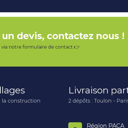
 un devis, contactez nous !
via notre formulaire de contact 👉
llages
Livraison pa
 la construction
2 dépôts : Toulon - Pari
Région PACA