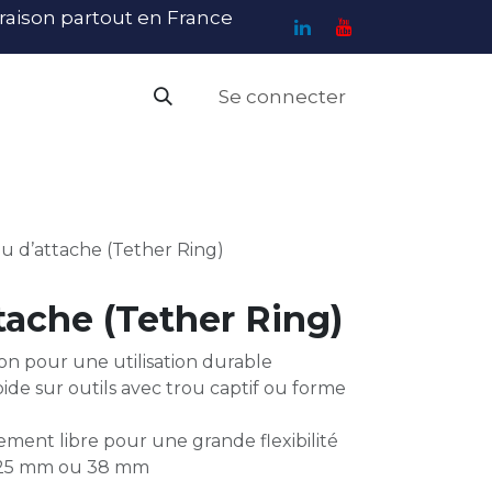
ivraison partout en France
Se connecter
PI
Haute Visibilité
Catalogue
Contact
N
 d’attache (Tether Ring)
ache (Tether Ring)
n pour une utilisation durable
pide sur outils avec trou captif ou forme
ement libre pour une grande flexibilité
: 25 mm ou 38 mm