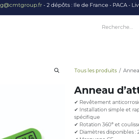
ng@cmtgroup.fr
- 2 dépôts : Ile de France - PACA - L
tier
Outillage
Équipement
Base vie
E
Tous les produits
Anneau
Anneau d’att
✔ Revêtement anticorrosio
✔ Installation simple et ra
spécifique
✔ Rotation 360° et couliss
✔ Diamètres disponibles 