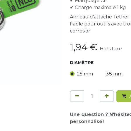
✔ Marquage CE
✔ Charge maximale 1 kg
Anneau d’attache Tether 
fiable pour outils avec tro
corrosion
1,94
€
Hors taxe
DIAMÈTRE
25 mm
38 mm
A
Une question ? N'hésite
personnalisé!